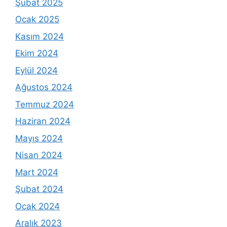
Şubat 2025
Ocak 2025
Kasım 2024
Ekim 2024
Eylül 2024
Ağustos 2024
Temmuz 2024
Haziran 2024
Mayıs 2024
Nisan 2024
Mart 2024
Şubat 2024
Ocak 2024
Aralık 2023