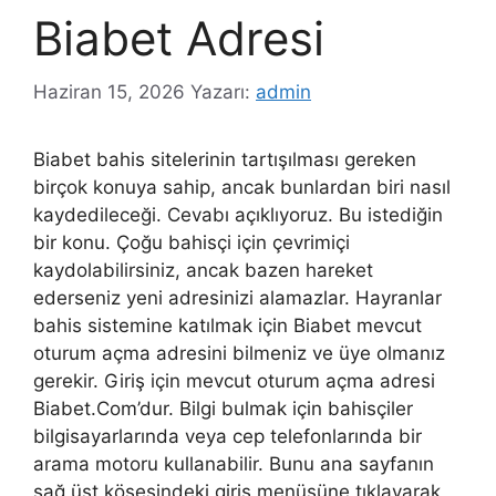
Biabet Adresi
Haziran 15, 2026
Yazarı:
admin
Biabet bahis sitelerinin tartışılması gereken
birçok konuya sahip, ancak bunlardan biri nasıl
kaydedileceği. Cevabı açıklıyoruz. Bu istediğin
bir konu. Çoğu bahisçi için çevrimiçi
kaydolabilirsiniz, ancak bazen hareket
ederseniz yeni adresinizi alamazlar. Hayranlar
bahis sistemine katılmak için Biabet mevcut
oturum açma adresini bilmeniz ve üye olmanız
gerekir. Giriş için mevcut oturum açma adresi
Biabet.Com’dur. Bilgi bulmak için bahisçiler
bilgisayarlarında veya cep telefonlarında bir
arama motoru kullanabilir. Bunu ana sayfanın
sağ üst köşesindeki giriş menüsüne tıklayarak