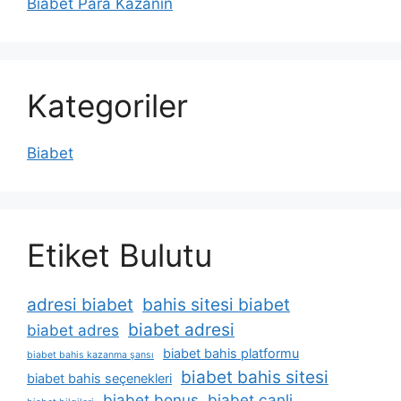
Biabet Para Kazanın
Kategoriler
Biabet
Etiket Bulutu
adresi biabet
bahis sitesi biabet
biabet adresi
biabet adres
biabet bahis platformu
biabet bahis kazanma şansı
biabet bahis sitesi
biabet bahis seçenekleri
biabet bonus
biabet canli