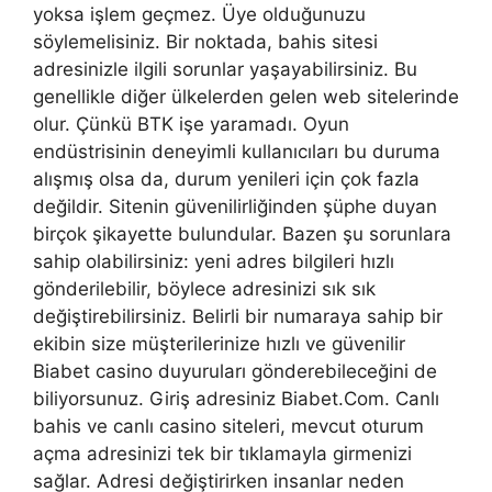
yoksa işlem geçmez. Üye olduğunuzu
söylemelisiniz. Bir noktada, bahis sitesi
adresinizle ilgili sorunlar yaşayabilirsiniz. Bu
genellikle diğer ülkelerden gelen web sitelerinde
olur. Çünkü BTK işe yaramadı. Oyun
endüstrisinin deneyimli kullanıcıları bu duruma
alışmış olsa da, durum yenileri için çok fazla
değildir. Sitenin güvenilirliğinden şüphe duyan
birçok şikayette bulundular. Bazen şu sorunlara
sahip olabilirsiniz: yeni adres bilgileri hızlı
gönderilebilir, böylece adresinizi sık sık
değiştirebilirsiniz. Belirli bir numaraya sahip bir
ekibin size müşterilerinize hızlı ve güvenilir
Biabet casino duyuruları gönderebileceğini de
biliyorsunuz. Giriş adresiniz Biabet.Com. Canlı
bahis ve canlı casino siteleri, mevcut oturum
açma adresinizi tek bir tıklamayla girmenizi
sağlar. Adresi değiştirirken insanlar neden