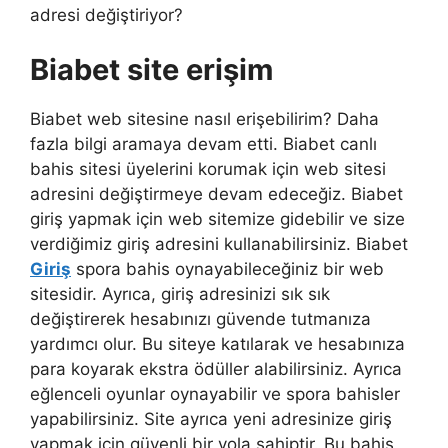
adresi değiştiriyor?
Biabet site erişim
Biabet web sitesine nasıl erişebilirim? Daha
fazla bilgi aramaya devam etti. Biabet canlı
bahis sitesi üyelerini korumak için web sitesi
adresini değiştirmeye devam edeceğiz. Biabet
giriş yapmak için web sitemize gidebilir ve size
verdiğimiz giriş adresini kullanabilirsiniz. Biabet
Giriş
spora bahis oynayabileceğiniz bir web
sitesidir. Ayrıca, giriş adresinizi sık sık
değiştirerek hesabınızı güvende tutmanıza
yardımcı olur. Bu siteye katılarak ve hesabınıza
para koyarak ekstra ödüller alabilirsiniz. Ayrıca
eğlenceli oyunlar oynayabilir ve spora bahisler
yapabilirsiniz. Site ayrıca yeni adresinize giriş
yapmak için güvenli bir yola sahiptir. Bu bahis