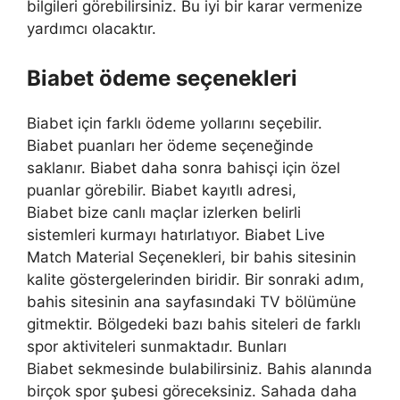
bilgileri görebilirsiniz. Bu iyi bir karar vermenize
yardımcı olacaktır.
Biabet ödeme seçenekleri
Biabet için farklı ödeme yollarını seçebilir.
Biabet puanları her ödeme seçeneğinde
saklanır. Biabet daha sonra bahisçi için özel
puanlar görebilir. Biabet kayıtlı adresi,
Biabet bize canlı maçlar izlerken belirli
sistemleri kurmayı hatırlatıyor. Biabet Live
Match Material Seçenekleri, bir bahis sitesinin
kalite göstergelerinden biridir. Bir sonraki adım,
bahis sitesinin ana sayfasındaki TV bölümüne
gitmektir. Bölgedeki bazı bahis siteleri de farklı
spor aktiviteleri sunmaktadır. Bunları
Biabet sekmesinde bulabilirsiniz. Bahis alanında
birçok spor şubesi göreceksiniz. Sahada daha