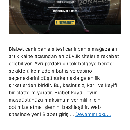
Biabet canlı bahis sitesi canlı bahis mağazaları
artık kalite açısından en büyük sitelerle rekabet
edebiliyor. Avrupa’daki birçok bölgeye benzer
şekilde ülkemizdeki bahis ve casino
seçeneklerini düşünürken akla gelen ilk
şirketlerden biridir. Bu, kesintisiz, karlı ve keyifli
bir platform yaratır. Biabet kaydı, oyun
masaüstünüzü maksimum verimlilik için
optimize etme işlemini basitleştirir. Web
sitesinde yeni Biabet giriş …
Devamını oku…