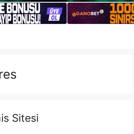
res
is Sitesi