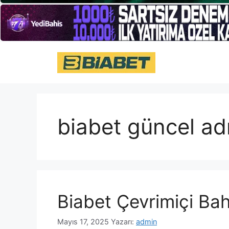
İçeriğe
atla
biabet güncel ad
Biabet Çevrimiçi Bah
Mayıs 17, 2025
Yazarı:
admin