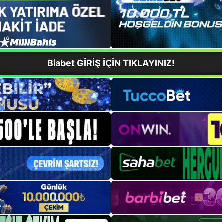
Biabet GİRİŞ İÇİN TIKLAYINIZ!