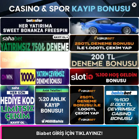
×
Biabet GİRİŞ İÇİN TIKLAYINIZ!