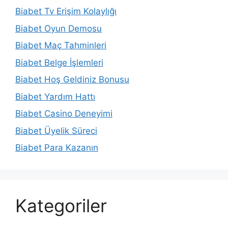
Biabet Tv Erişim Kolaylığı
Biabet Oyun Demosu
Biabet Maç Tahminleri
Biabet Belge İşlemleri
Biabet Hoş Geldiniz Bonusu
Biabet Yardım Hattı
Biabet Casino Deneyimi
Biabet Üyelik Süreci
Biabet Para Kazanın
Kategoriler