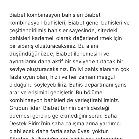
Biabet kombinasyon bahisleri Biabet
kombinasyon bahisleri, Biabet genel bahisleri ve
çeşitlendirilmiş bahisler sayesinde, sitedeki
bahisleri kademeli olarak değerlendirmek için
bir sipariş oluşturacaksınız. Bu alanı
düşündüğünüzde, Biabet ilerlemesini ve
ayrıntılarını daha aktif bir seviyede tutacak bir
seviye oluşturacaksınız. En iyi bahis alanının çok
fazla oyun olan, hızlı ve her zaman meşgul
olduğunu söyleyebiliriz. Bahis departmanı şans
arar ve erişimini genişletir. Bu bölüme
kombinasyon bahisleri de yerleştirebilirsiniz.
Grubun lideri Biabet birinin canlı desteği
ödemesi gerekip gerekmediğini sorar. Saha
Destek Birimi’nin saha çalışmalarına yardımcı
olabilecek daha fazla saha üyesi yoktur.