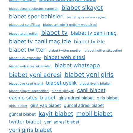
biabet sikayet
biabet sanal basketbol kuponları
biabet spor bahisleri
biabet spor sahası seçimi
biabet ssl sertifikası
biabet teknolojik gelişim web sitesi
biabet tv
biabet tv canli maç
biabet tercih edilen
biabet tv canli maç izle
biabet tv izle
biabet twitter
biabet twitter popüler
biabet twitter şikayetleri
biabet web sitesi
biabet türk oyuncular
biabet whatsapp
biabet web sitesi eklemeleri
biabet yeni giris
biabet yeni adresi
biabet üyelik
biabet üye kayıt i̇şlemi
biabet üyelik bilgileri
canli biabet
biabet şikayet seçenekleri
biabet şikâyeti
casino sitesi biabet
giris adresi biabet
giris biabet
giris yap biabet
güncel adresi biabet
girisi biabet
kayit biabet
mobil biabet
güncel biabet
twitter biabet
yeni adresi biabet
yeni giris biabet