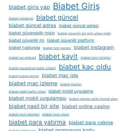
Biabet Giriş
biabet giris yap
biabet güncel
biabet gönderisi
biabet güncel adres
biabet güncel adresi
biabet güvenebilir misin
biabet güvenilir bir giriş sitesi midir
biabet güvenilir mi
biabet güvenilir platform
biabet instagram
biabet hakkında
biabet hızlı kazanç
biabet kayit
biabet i̇os android
biabet kayıt bilgileri
biabet kaç oldu
biabet kazandıran bahis siteleri
biabet maç izle
biabet kupon seçimi
biabet maç izleme
biabet maçları
biabet mobil uygulama
biabet mobil bahis sitesi
biabet mobil uygulaması
biabet müşteri ekibi hizmet alanı
biabet nasil bir site
biabet online casino
biabet oyun otoritesi
biabet oyun sitesi
biabet para yatırma
biabet para çekme
biabet promosyon kodu
biabet promosyon