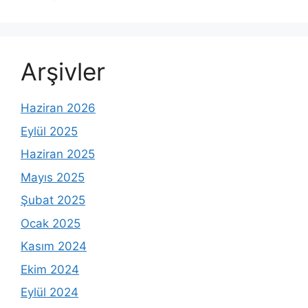
Arşivler
Haziran 2026
Eylül 2025
Haziran 2025
Mayıs 2025
Şubat 2025
Ocak 2025
Kasım 2024
Ekim 2024
Eylül 2024