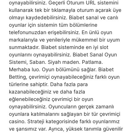
oynayabilirsiniz. Geçerli Oturum URL sistemini
kullanarak tek bir tıklamayla oturum açarak üye
olmayı kaydedebilirsiniz. Biabet sanal ve canlı
oyunlar için sistemin tüm bölümlerine
telefonunuzdan erişebilirsiniz. En ünlü oyun
markalarıyla ve yenileriyle mükemmel bir uyum
sunmaktadır. Biabet sisteminde en iyi slot
oyunlarını oynayabilirsiniz. Biabet Sanal Oyun
Sistemi, Saban. Siyah maden. Patlama.
Merhaba luo. Oyun bölümünü sağlar. Biabet
Betting, çevrimiçi oynayabileceğiniz farklı oyun
türlerine sahiptir. Daha fazla para
kazanabileceğiniz ve daha fazla
eğlenebileceğiniz çevrimiçi bir oyun
oynayabilirsiniz. Oyuncuların gerçek zamanlı
oyunlara katılmalarını sağlayan bir tür çevrimiçi
casino. Strateji kategorisinde farklı oyunlarımız
ve şansımız var. Ayrıca, yüksek tanımla güvenilir