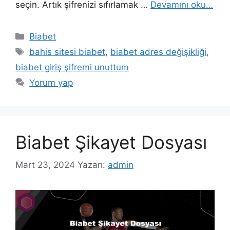
seçin. Artık şifrenizi sıfırlamak …
Devamını oku…
Kategoriler
Biabet
Etiketler
bahis sitesi biabet
,
biabet adres değişikliği
,
biabet giriş şifremi unuttum
Yorum yap
Biabet Şikayet Dosyası
Mart 23, 2024
Yazarı:
admin