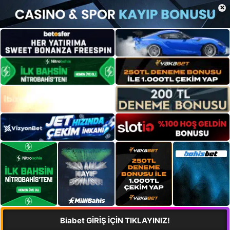
×
Biabet GİRİŞ İÇİN TIKLAYINIZ!