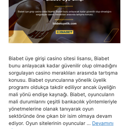
Biabet üye girişi casino sitesi lisansı, Biabet
bunu anlayacak kadar güvenilir olup olmadığını
sorgulayan casino meraklıları arasında tartışma
konusu. Biabet oyuncularına yönelik üyelik
programı oldukça takdir ediliyor ancak üyeliğin
mali yönü endişe kaynağı. Biabet, oyuncuların
mali durumlarını çeşitli bankacılık yöntemleriyle
yönetmelerine olanak tanıyarak oyun
sektöründe öne çıkan bir isim olmaya devam
ediyor. Oyun sitelerinin oyuncular …
Devamını