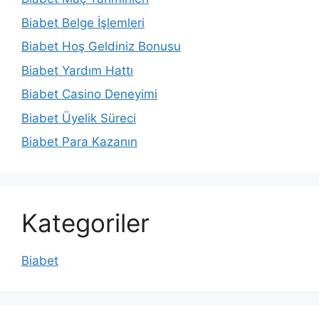
Biabet Belge İşlemleri
Biabet Hoş Geldiniz Bonusu
Biabet Yardım Hattı
Biabet Casino Deneyimi
Biabet Üyelik Süreci
Biabet Para Kazanın
Kategoriler
Biabet