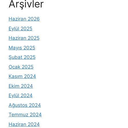
Arşivler
Haziran 2026
Eylül 2025
Haziran 2025
Mayıs 2025
Şubat 2025
Ocak 2025
Kasım 2024
Ekim 2024
Eylül 2024
Ağustos 2024
Temmuz 2024
Haziran 2024