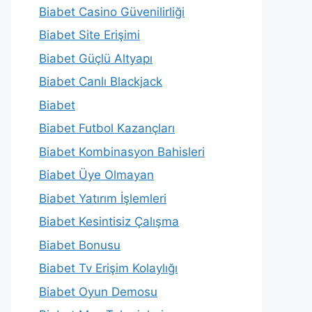
Biabet Casino Güvenilirliği
Biabet Site Erişimi
Biabet Güçlü Altyapı
Biabet Canlı Blackjack
Biabet
Biabet Futbol Kazançları
Biabet Kombinasyon Bahisleri
Biabet Üye Olmayan
Biabet Yatırım İşlemleri
Biabet Kesintisiz Çalışma
Biabet Bonusu
Biabet Tv Erişim Kolaylığı
Biabet Oyun Demosu