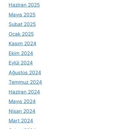
Haziran 2025
Mayıs 2025
Şubat 2025
Ocak 2025
Kasım 2024
Ekim 2024
Eylül 2024
Ağustos 2024
Temmuz 2024
Haziran 2024
Mayıs 2024
Nisan 2024
Mart 2024