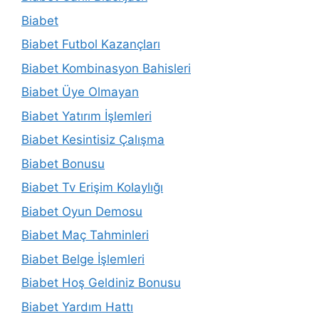
Biabet
Biabet Futbol Kazançları
Biabet Kombinasyon Bahisleri
Biabet Üye Olmayan
Biabet Yatırım İşlemleri
Biabet Kesintisiz Çalışma
Biabet Bonusu
Biabet Tv Erişim Kolaylığı
Biabet Oyun Demosu
Biabet Maç Tahminleri
Biabet Belge İşlemleri
Biabet Hoş Geldiniz Bonusu
Biabet Yardım Hattı