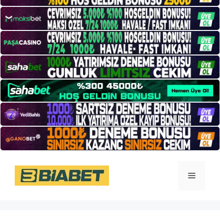
İçeriğe
atla
Menü