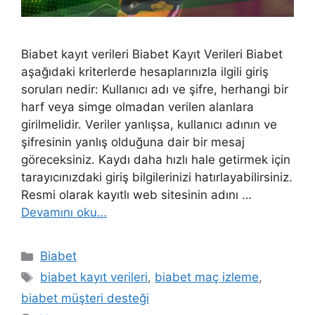
Biabet kayıt verileri Biabet Kayıt Verileri Biabet
aşağıdaki kriterlerde hesaplarınızla ilgili giriş
soruları nedir: Kullanıcı adı ve şifre, herhangi bir
harf veya simge olmadan verilen alanlara
girilmelidir. Veriler yanlışsa, kullanıcı adının ve
şifresinin yanlış olduğuna dair bir mesaj
göreceksiniz. Kaydı daha hızlı hale getirmek için
tarayıcınızdaki giriş bilgilerinizi hatırlayabilirsiniz.
Resmi olarak kayıtlı web sitesinin adını …
Devamını oku…
Kategoriler
Biabet
Etiketler
biabet kayıt verileri
,
biabet maç izleme
,
biabet müşteri desteği