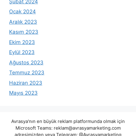
Şubat 2024
Ocak 2024
Aralık 2023
Kasım 2023
Ekim 2023
Eylül 2023
Ağustos 2023
Temmuz 2023
Haziran 2023
Mayıs 2023
Avrasya'nın en büyük reklam platformunda olmak için
Microsoft Teams:
reklam@avrasyamarketing.com
adresimizden veya Telegram: @Avrasyamarketing