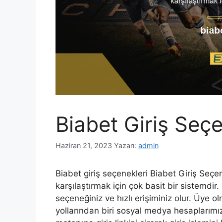
Biabet Giriş Seçe
Haziran 21, 2023
Yazarı:
admin
Biabet giriş seçenekleri Biabet Giriş Seçene
karşılaştırmak için çok basit bir sistemdi
seçeneğiniz ve hızlı erişiminiz olur. Üye o
yollarından biri sosyal medya hesaplarımız