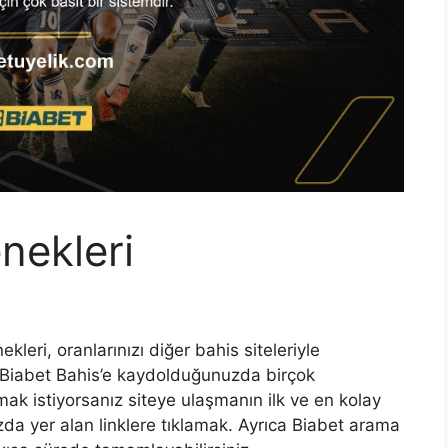
nekleri
kleri, oranlarınızı diğer bahis siteleriyle
r. Biabet Bahis’e kaydolduğunuzda birçok
lmak istiyorsanız siteye ulaşmanın ilk ve en kolay
da yer alan linklere tıklamak. Ayrıca Biabet arama