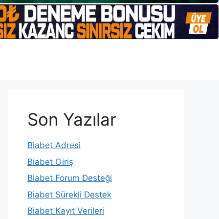
Son Yazılar
Biabet Adresi
Biabet Giriş
Biabet Forum Desteği
Biabet Sürekli Destek
Biabet Kayıt Verileri