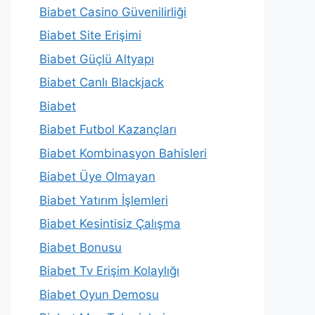
Biabet Casino Güvenilirliği
Biabet Site Erişimi
Biabet Güçlü Altyapı
Biabet Canlı Blackjack
Biabet
Biabet Futbol Kazançları
Biabet Kombinasyon Bahisleri
Biabet Üye Olmayan
Biabet Yatırım İşlemleri
Biabet Kesintisiz Çalışma
Biabet Bonusu
Biabet Tv Erişim Kolaylığı
Biabet Oyun Demosu