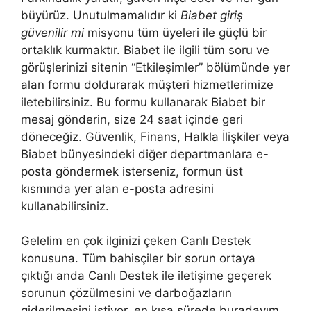
büyürüz. Unutulmamalıdır ki
Biabet giriş
güvenilir mi
misyonu tüm üyeleri ile güçlü bir
ortaklık kurmaktır. Biabet ile ilgili tüm soru ve
görüşlerinizi sitenin “Etkileşimler” bölümünde yer
alan formu doldurarak müşteri hizmetlerimize
iletebilirsiniz. Bu formu kullanarak Biabet bir
mesaj gönderin, size 24 saat içinde geri
döneceğiz. Güvenlik, Finans, Halkla İlişkiler veya
Biabet bünyesindeki diğer departmanlara e-
posta göndermek isterseniz, formun üst
kısmında yer alan e-posta adresini
kullanabilirsiniz.
Gelelim en çok ilginizi çeken Canlı Destek
konusuna. Tüm bahisçiler bir sorun ortaya
çıktığı anda Canlı Destek ile iletişime geçerek
sorunun çözülmesini ve darboğazların
giderilmesini istiyor, en kısa sürede buradayım.