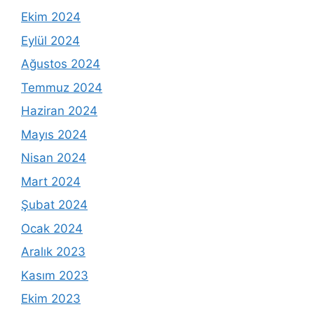
Ekim 2024
Eylül 2024
Ağustos 2024
Temmuz 2024
Haziran 2024
Mayıs 2024
Nisan 2024
Mart 2024
Şubat 2024
Ocak 2024
Aralık 2023
Kasım 2023
Ekim 2023