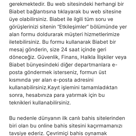
gerekmektedir. Bu web sitesindeki herhangi bir
Biabet bağlantısına tıklayarak bu web sitesine
üye olabilirsiniz. Biabet ile ilgili tüm soru ve
görüşlerinizi sitenin “Etkileşimler” bölümünde yer
alan formu doldurarak müşteri hizmetlerimize
iletebilirsiniz. Bu formu kullanarak Biabet bir
mesaj gönderin, size 24 saat içinde geri
döneceğiz. Güvenlik, Finans, Halkla İlişkiler veya
Biabet bünyesindeki diğer departmanlara e-
posta göndermek isterseniz, formun üst
kısmında yer alan e-posta adresini
kullanabilirsiniz.Kayıt işlemini tamamladıktan
sonra, hesabınıza para yatırmak için bu
teknikleri kullanabilirsiniz.
Bu nedenle dünyanın ilk canlı bahis sitelerinden
biri olan bu online bahis sitesini kaçırmamanızı
tavsiye ederiz. Çevrimiçi bahis oynamak