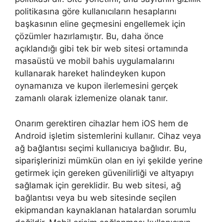
politikasına göre kullanıcıların hesaplarını
başkasının eline geçmesini engellemek için
çözümler hazırlamıştır. Bu, daha önce
açıklandığı gibi tek bir web sitesi ortamında
masaüstü ve mobil bahis uygulamalarını
kullanarak hareket halindeyken kupon
oynamanıza ve kupon ilerlemesini gerçek
zamanlı olarak izlemenize olanak tanır.
Onarım gerektiren cihazlar hem iOS hem de
Android işletim sistemlerini kullanır. Cihaz veya
ağ bağlantısı seçimi kullanıcıya bağlıdır. Bu,
siparişlerinizi mümkün olan en iyi şekilde yerine
getirmek için gereken güvenilirliği ve altyapıyı
sağlamak için gereklidir. Bu web sitesi, ağ
bağlantısı veya bu web sitesinde seçilen
ekipmandan kaynaklanan hatalardan sorumlu