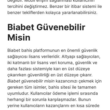
değildir. Mobil erişim sağlanması kullanıcının
tercihini değiştirmez. Benzer bir itibar sistemi ile
benzer tekliflerden kolayca yararlanabilirsiniz.
Biabet Güvenebilir
Misin
Biabet bahis platformunun en önemli güvenlik
sağlayıcısı lisans verileridir. Altyapı sağlayıcıları,
iki katmanlı bir lisans veri koruma, güvenlik ve
daha fazlası sistemiyle karı en üst düzeye
çıkarırken güvenilirliği en üst düzeye çıkarır.
Biabet güvenebilir misin
kazancınızı çekmek için
gereken tüm isimler, bahis sitesi ile tamamen
uyumludur. Kullanıcılar ödeme işlemi sırasında
herhangi bir sorunla karşılaşmazlar. Bunun
yerine kullanıcıların kazançlarını en kısa sürede