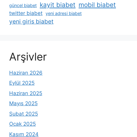
kayit biabet
mobil biabet
güncel biabet
twitter biabet
yeni adresi biabet
yeni giris biabet
Arşivler
Haziran 2026
Eylül 2025
Haziran 2025
Mayıs 2025
Şubat 2025
Ocak 2025
Kasım 2024