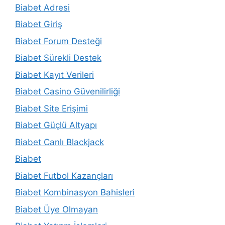
Biabet Adresi
Biabet Giriş
Biabet Forum Desteği
Biabet Sürekli Destek
Biabet Kayıt Verileri
Biabet Casino Güvenilirliği
Biabet Site Erişimi
Biabet Güçlü Altyapı
Biabet Canlı Blackjack
Biabet
Biabet Futbol Kazançları
Biabet Kombinasyon Bahisleri
Biabet Üye Olmayan