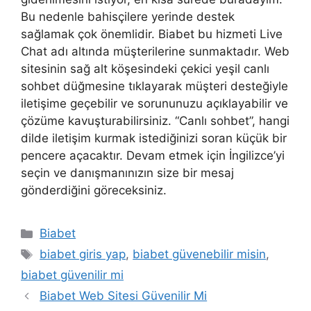
Bu nedenle bahisçilere yerinde destek
sağlamak çok önemlidir. Biabet bu hizmeti Live
Chat adı altında müşterilerine sunmaktadır. Web
sitesinin sağ alt köşesindeki çekici yeşil canlı
sohbet düğmesine tıklayarak müşteri desteğiyle
iletişime geçebilir ve sorununuzu açıklayabilir ve
çözüme kavuşturabilirsiniz. “Canlı sohbet”, hangi
dilde iletişim kurmak istediğinizi soran küçük bir
pencere açacaktır. Devam etmek için İngilizce’yi
seçin ve danışmanınızın size bir mesaj
gönderdiğini göreceksiniz.
Kategoriler
Biabet
Etiketler
biabet giris yap
,
biabet güvenebilir misin
,
biabet güvenilir mi
Biabet Web Sitesi Güvenilir Mi