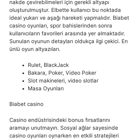
nakde çevirebilmeleri için gerekli altyapı
oluşturulmuştur. Elbette kullanıcı bu noktada
ideal yukarı ve aşağı hareketi yapmalıdır. Biabet
casino oyunları, spor bahislerinden sonra
kullanıcıların favorileri arasında yer almaktadır.
Sunulan oyunun detayları oldukça ilgi çekici. En
ünlü oyun altyazıları.
Rulet, BlackJack
Bakara, Poker, Video Poker
Slot makineleri, video slotlar
Masa Oyunları
Biabet casino
Casino endüstrisindeki bonus fırsatlarını
aramayı unutmayın. Sosyal ağlar sayesinde
casino oyunları oynarken en etkili stratejileri