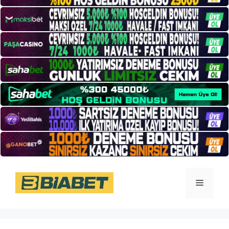
İçeriğe
atla
Menü