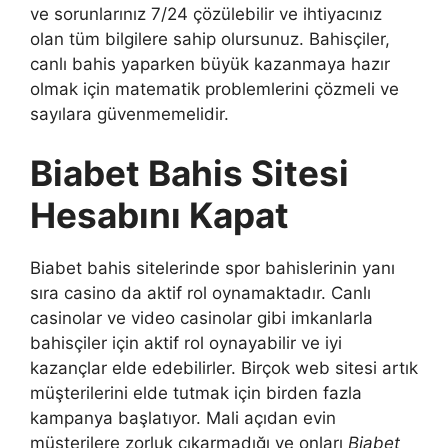
ve sorunlarınız 7/24 çözülebilir ve ihtiyacınız
olan tüm bilgilere sahip olursunuz. Bahisçiler,
canlı bahis yaparken büyük kazanmaya hazır
olmak için matematik problemlerini çözmeli ve
sayılara güvenmemelidir.
Biabet Bahis Sitesi
Hesabını Kapat
Biabet bahis sitelerinde spor bahislerinin yanı
sıra casino da aktif rol oynamaktadır. Canlı
casinolar ve video casinolar gibi imkanlarla
bahisçiler için aktif rol oynayabilir ve iyi
kazançlar elde edebilirler. Birçok web sitesi artık
müşterilerini elde tutmak için birden fazla
kampanya başlatıyor. Mali açıdan evin
müşterilere zorluk çıkarmadığı ve onları
Biabet