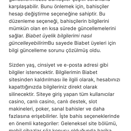
karşılaşabilir. Bunu önlemek için, bahisçiler
hesap değiştirme seçeneğine sahiptir. Bu
düzenleme seçeneği, bahisçilerin bilgilerini
mümkün olan en kısa sürede güncellemelerini
sağlar.
Biabet üyelik bilgilerimi nasıl
güncelleyebilirim
Bu sayede Biabet üyeleri için
bilgi güncelleme sorunu çözülmüş oldu.
Sizden yaş, cinsiyet ve e-posta adresi gibi
bilgiler istenecektir. Bilgilerimin Biabet
sitesinden kaldırılması ile ilgili olarak, hesabınızı
kapattığınızda bilgileriniz direkt olarak
silinecektir. Siteye giriş yapan tüm kullanıcılar
casino, canlı casino, canlı destek, slot
makineleri, poker, sanal bahisler ve daha
fazlasına erişebilirler. İşte bahis seçeneklerinde
en önemli kategoriler: Geleneksel site bölümü,
mobil cihazlar söz konusu olduğunda harika