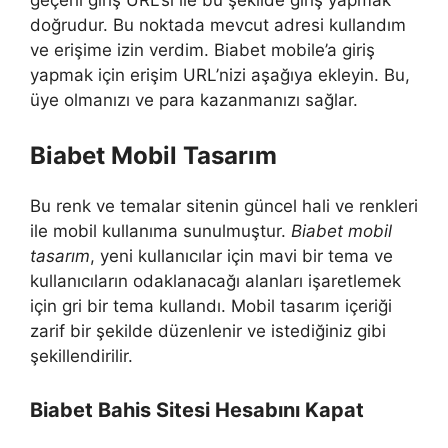
doğrudur. Bu noktada mevcut adresi kullandım
ve erişime izin verdim. Biabet mobile’a giriş
yapmak için erişim URL’nizi aşağıya ekleyin. Bu,
üye olmanızı ve para kazanmanızı sağlar.
Biabet Mobil Tasarım
Bu renk ve temalar sitenin güncel hali ve renkleri
ile mobil kullanıma sunulmuştur.
Biabet mobil
tasarım
, yeni kullanıcılar için mavi bir tema ve
kullanıcıların odaklanacağı alanları işaretlemek
için gri bir tema kullandı. Mobil tasarım içeriği
zarif bir şekilde düzenlenir ve istediğiniz gibi
şekillendirilir.
Biabet Bahis Sitesi Hesabını Kapat