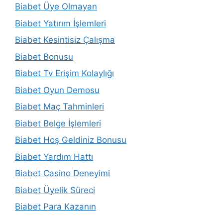
Biabet Üye Olmayan
Biabet Yatırım İşlemleri
Biabet Kesintisiz Çalışma
Biabet Bonusu
Biabet Tv Erişim Kolaylığı
Biabet Oyun Demosu
Biabet Maç Tahminleri
Biabet Belge İşlemleri
Biabet Hoş Geldiniz Bonusu
Biabet Yardım Hattı
Biabet Casino Deneyimi
Biabet Üyelik Süreci
Biabet Para Kazanın