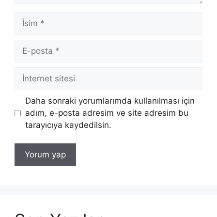
İsim
E-
posta
İnternet
sitesi
Daha sonraki yorumlarımda kullanılması için
adım, e-posta adresim ve site adresim bu
tarayıcıya kaydedilsin.