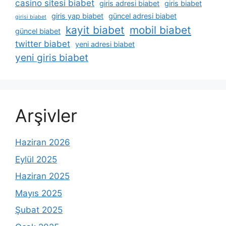
casino sitesi biabet
giris adresi biabet
giris biabet
giris yap biabet
güncel adresi biabet
girisi biabet
kayit biabet
mobil biabet
güncel biabet
twitter biabet
yeni adresi biabet
yeni giris biabet
Arşivler
Haziran 2026
Eylül 2025
Haziran 2025
Mayıs 2025
Şubat 2025