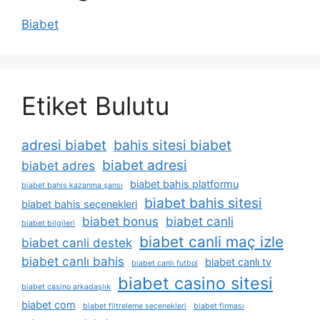
Biabet
Etiket Bulutu
adresi biabet
bahis sitesi biabet
biabet adresi
biabet adres
biabet bahis platformu
biabet bahis kazanma şansı
biabet bahis sitesi
biabet bahis seçenekleri
biabet bonus
biabet canli
biabet bilgileri
biabet canli maç izle
biabet canli destek
biabet canlı bahis
biabet canlı tv
biabet canlı futbol
biabet casino sitesi
biabet casino arkadaşlık
biabet com
biabet filtreleme seçenekleri
biabet firması