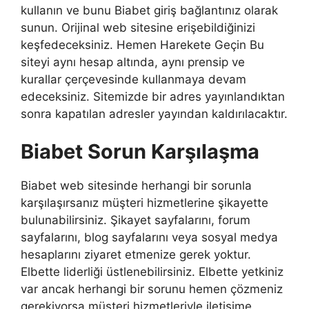
kullanın ve bunu Biabet giriş bağlantınız olarak
sunun. Orijinal web sitesine erişebildiğinizi
keşfedeceksiniz. Hemen Harekete Geçin Bu
siteyi aynı hesap altında, aynı prensip ve
kurallar çerçevesinde kullanmaya devam
edeceksiniz. Sitemizde bir adres yayınlandıktan
sonra kapatılan adresler yayından kaldırılacaktır.
Biabet Sorun Karşılaşma
Biabet web sitesinde herhangi bir sorunla
karşılaşırsanız müşteri hizmetlerine şikayette
bulunabilirsiniz. Şikayet sayfalarını, forum
sayfalarını, blog sayfalarını veya sosyal medya
hesaplarını ziyaret etmenize gerek yoktur.
Elbette liderliği üstlenebilirsiniz. Elbette yetkiniz
var ancak herhangi bir sorunu hemen çözmeniz
gerekiyorsa müşteri hizmetleriyle iletişime