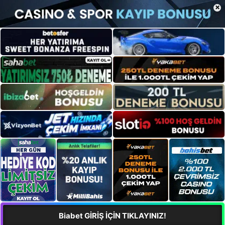
×
Biabet GİRİŞ İÇİN TIKLAYINIZ!