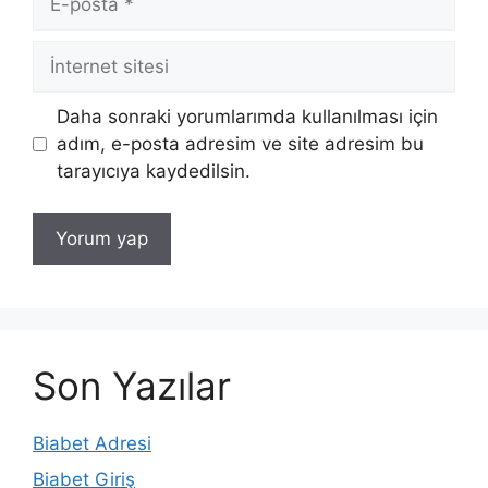
posta
İnternet
sitesi
Daha sonraki yorumlarımda kullanılması için
adım, e-posta adresim ve site adresim bu
tarayıcıya kaydedilsin.
Son Yazılar
Biabet Adresi
Biabet Giriş