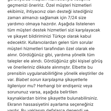
geçmenizi öneririz. Özel müşteri hizmetleri
ekibimiz, ihtiyacınız olan desteği istediğiniz
zaman almanızı sağlamak için 7/24 size
yardımcı olmaya hazırdır. Aşağıda listelenen
tüm müşteri destek hizmetleri sizi karşılayacak
ve şikayet bildiriminizi Türkçe olarak kabul
edecektir. Kullanıcılardan gelen tüm sorular
müşteri hizmetleri tarafından özel olarak ele
alınır. Gördüğünüz gibi, yardıma yönelik tüm
talepler ele alındı. Gördüğünüz gibi kişisel görüş
ve önerileriniz dikkate alınmıştır. Elbette bu
prensibin uygulanabilirliğine yönelik eleştiriler de
var.
Biabet sorun karşılaşma
şikayetlerle
ilgileniyor mu? Herhangi bir endişeniz veya
sorununuz varsa, aşağıda belirtilen
kaynaklardan birine şikayette bulunabilirsiniz.
Ekranın hassasiyetini ayarlama seçeneğiniz
vardır. Bu yaklaşım defalarca denendi ve