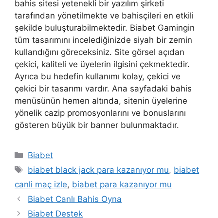
bahis sitesi yetenekli bir yazılım şirketi
tarafından yönetilmekte ve bahisçileri en etkili
şekilde buluşturabilmektedir. Biabet Gamingin
tüm tasarımını incelediğinizde siyah bir zemin
kullandığını göreceksiniz. Site görsel açıdan
çekici, kaliteli ve üyelerin ilgisini çekmektedir.
Ayrıca bu hedefin kullanımı kolay, çekici ve
çekici bir tasarımı vardır. Ana sayfadaki bahis
menüsünün hemen altında, sitenin üyelerine
yönelik cazip promosyonlarını ve bonuslarını
gösteren büyük bir banner bulunmaktadır.
Kategoriler
Biabet
Etiketler
biabet black jack para kazanıyor mu
,
biabet
canli maç izle
,
biabet para kazanıyor mu
Biabet Canlı Bahis Oyna
Biabet Destek