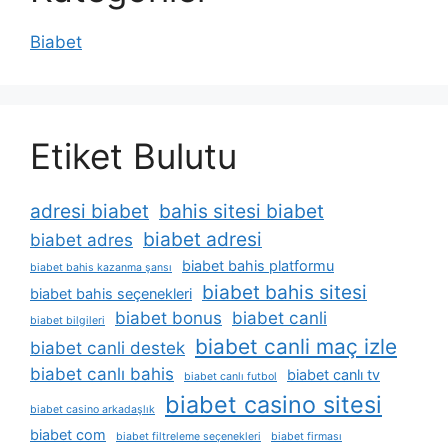
Biabet
Etiket Bulutu
adresi biabet
bahis sitesi biabet
biabet adresi
biabet adres
biabet bahis platformu
biabet bahis kazanma şansı
biabet bahis sitesi
biabet bahis seçenekleri
biabet bonus
biabet canli
biabet bilgileri
biabet canli maç izle
biabet canli destek
biabet canlı bahis
biabet canlı tv
biabet canlı futbol
biabet casino sitesi
biabet casino arkadaşlık
biabet com
biabet filtreleme seçenekleri
biabet firması