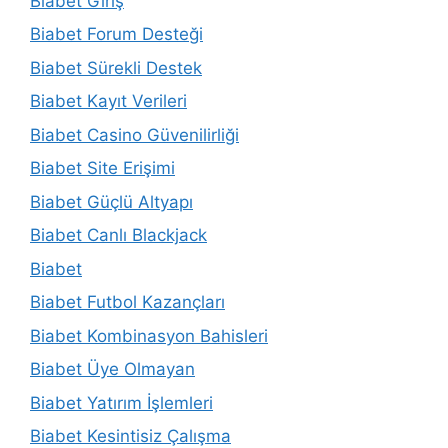
Biabet Giriş
Biabet Forum Desteği
Biabet Sürekli Destek
Biabet Kayıt Verileri
Biabet Casino Güvenilirliği
Biabet Site Erişimi
Biabet Güçlü Altyapı
Biabet Canlı Blackjack
Biabet
Biabet Futbol Kazançları
Biabet Kombinasyon Bahisleri
Biabet Üye Olmayan
Biabet Yatırım İşlemleri
Biabet Kesintisiz Çalışma