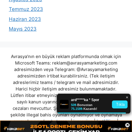
Temmuz 2023
Haziran 2023
Mayıs 2023
Avrasya'nın en büyük reklam platformunda olmak için
Microsoft Teams:
reklam@avrasyamarketing.com
adresimizden veya Telegram: @Avrasyamarketing
adresimizden irtibat kurabilirsiniz. (Tek iletişim
adreslerimiz teams / telegram ve mail adresimizdir.
Harici hiçbir iletişim adresimiz bulunmamaktadır.
Lütfen itibar etmeyiniz.) Türkiye yasalarına göre 7258
sayılı kanun uyarınca yasa dışı bahis oynamanın
cezaları mevcuttur. Şu an bulunduğunuz site hiç bir
şekilde illegal bahis oyunları oynatmıyor ve oynamaya
aracı olmuyordur.
betgross
|
jascasino
|
bet10line
|
×
betmetre
|
betmoney
|
betesbet
|
sonicbet
|
jojova