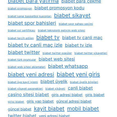
biabet para yatırma
biabet para çekme
biabet promosyon kodu
biabet promosyon
biabet sikayet
biabet sanal basketbol kuponları
biabet spor bahisleri
biabet spor sahası seçimi
biabet ssl sertifikası
biabet teknolojik gelişim web sitesi
biabet tv
biabet tv canli maç
biabet tercih edilen
biabet tv canli maç izle
biabet tv izle
biabet twitter
biabet twitter popüler
biabet twitter şikayetleri
biabet web sitesi
biabet türk oyuncular
biabet whatsapp
biabet web sitesi eklemeleri
biabet yeni giris
biabet yeni adresi
biabet üyelik
biabet üye kayıt i̇şlemi
biabet üyelik bilgileri
canli biabet
biabet şikayet seçenekleri
biabet şikâyeti
casino sitesi biabet
giris adresi biabet
giris biabet
giris yap biabet
güncel adresi biabet
girisi biabet
kayit biabet
mobil biabet
güncel biabet
twitter biabet
yeni adresi biabet