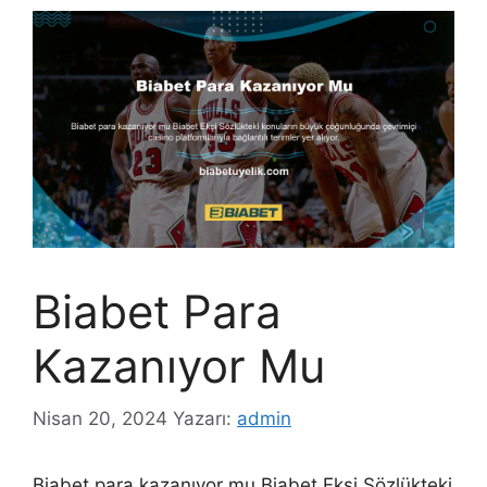
Biabet Para
Kazanıyor Mu
Nisan 20, 2024
Yazarı:
admin
Biabet para kazanıyor mu Biabet Ekşi Sözlükteki