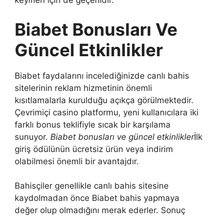
keyifleri için de geçerlidir.
Biabet Bonusları Ve
Güncel Etkinlikler
Biabet faydalarını incelediğinizde canlı bahis
sitelerinin reklam hizmetinin önemli
kısıtlamalarla kurulduğu açıkça görülmektedir.
Çevrimiçi casino platformu, yeni kullanıcılara iki
farklı bonus teklifiyle sıcak bir karşılama
sunuyor.
Biabet bonusları ve güncel etkinlikler
İlk
giriş ödülünün ücretsiz ürün veya indirim
olabilmesi önemli bir avantajdır.
Bahisçiler genellikle canlı bahis sitesine
kaydolmadan önce Biabet bahis yapmaya
değer olup olmadığını merak ederler. Sonuç