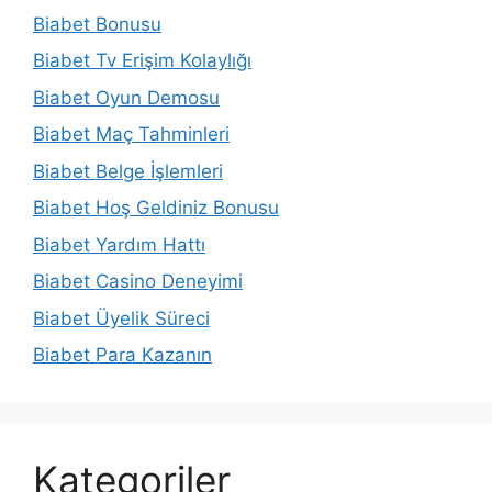
Biabet Bonusu
Biabet Tv Erişim Kolaylığı
Biabet Oyun Demosu
Biabet Maç Tahminleri
Biabet Belge İşlemleri
Biabet Hoş Geldiniz Bonusu
Biabet Yardım Hattı
Biabet Casino Deneyimi
Biabet Üyelik Süreci
Biabet Para Kazanın
Kategoriler