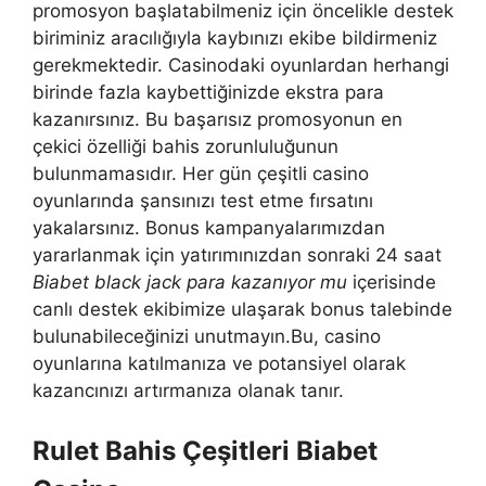
promosyon başlatabilmeniz için öncelikle destek
biriminiz aracılığıyla kaybınızı ekibe bildirmeniz
gerekmektedir. Casinodaki oyunlardan herhangi
birinde fazla kaybettiğinizde ekstra para
kazanırsınız. Bu başarısız promosyonun en
çekici özelliği bahis zorunluluğunun
bulunmamasıdır. Her gün çeşitli casino
oyunlarında şansınızı test etme fırsatını
yakalarsınız. Bonus kampanyalarımızdan
yararlanmak için yatırımınızdan sonraki 24 saat
Biabet black jack para kazanıyor mu
içerisinde
canlı destek ekibimize ulaşarak bonus talebinde
bulunabileceğinizi unutmayın.Bu, casino
oyunlarına katılmanıza ve potansiyel olarak
kazancınızı artırmanıza olanak tanır.
Rulet Bahis Çeşitleri Biabet