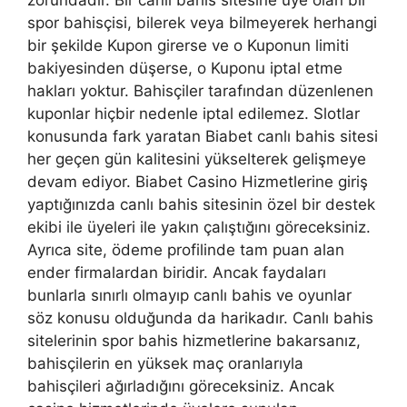
spor bahisçisi, bilerek veya bilmeyerek herhangi
bir şekilde Kupon girerse ve o Kuponun limiti
bakiyesinden düşerse, o Kuponu iptal etme
hakları yoktur. Bahisçiler tarafından düzenlenen
kuponlar hiçbir nedenle iptal edilemez. Slotlar
konusunda fark yaratan Biabet canlı bahis sitesi
her geçen gün kalitesini yükselterek gelişmeye
devam ediyor. Biabet Casino Hizmetlerine giriş
yaptığınızda canlı bahis sitesinin özel bir destek
ekibi ile üyeleri ile yakın çalıştığını göreceksiniz.
Ayrıca site, ödeme profilinde tam puan alan
ender firmalardan biridir. Ancak faydaları
bunlarla sınırlı olmayıp canlı bahis ve oyunlar
söz konusu olduğunda da harikadır. Canlı bahis
sitelerinin spor bahis hizmetlerine bakarsanız,
bahisçilerin en yüksek maç oranlarıyla
bahisçileri ağırladığını göreceksiniz. Ancak