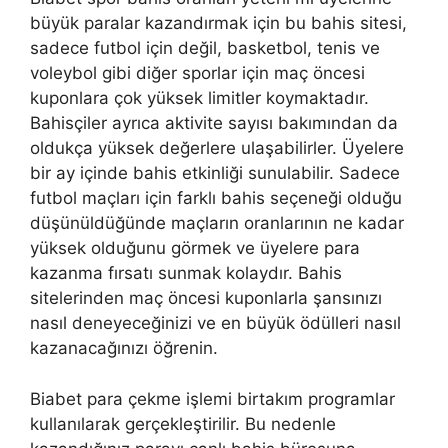
büyük paralar kazandırmak için bu bahis sitesi,
sadece futbol için değil, basketbol, ​​​​tenis ve
voleybol gibi diğer sporlar için maç öncesi
kuponlara çok yüksek limitler koymaktadır.
Bahisçiler ayrıca aktivite sayısı bakımından da
oldukça yüksek değerlere ulaşabilirler. Üyelere
bir ay içinde bahis etkinliği sunulabilir. Sadece
futbol maçları için farklı bahis seçeneği olduğu
düşünüldüğünde maçların oranlarının ne kadar
yüksek olduğunu görmek ve üyelere para
kazanma fırsatı sunmak kolaydır. Bahis
sitelerinden maç öncesi kuponlarla şansınızı
nasıl deneyeceğinizi ve en büyük ödülleri nasıl
kazanacağınızı öğrenin.
Biabet para çekme işlemi birtakım programlar
kullanılarak gerçekleştirilir. Bu nedenle