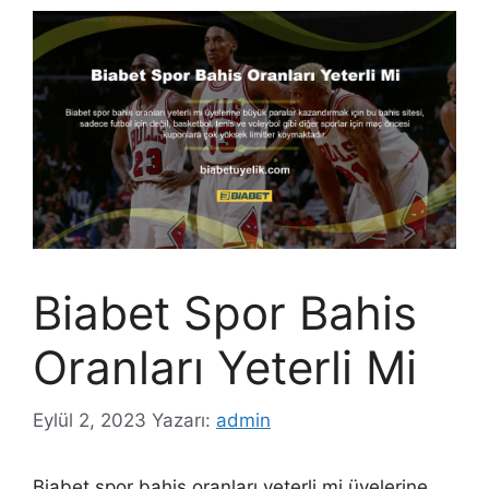
Biabet Spor Bahis
Oranları Yeterli Mi
Eylül 2, 2023
Yazarı:
admin
Biabet spor bahis oranları yeterli mi üyelerine