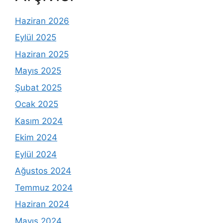
Haziran 2026
Eylül 2025
Haziran 2025
Mayıs 2025
Şubat 2025
Ocak 2025
Kasım 2024
Ekim 2024
Eylül 2024
Ağustos 2024
Temmuz 2024
Haziran 2024
Mayıs 2024