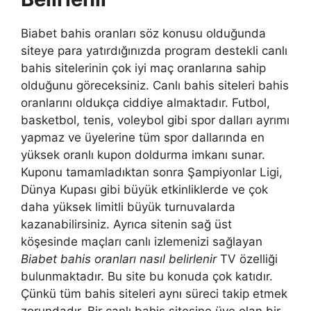
Biabet bahis oranları söz konusu olduğunda
siteye para yatırdığınızda program destekli canlı
bahis sitelerinin çok iyi maç oranlarına sahip
olduğunu göreceksiniz. Canlı bahis siteleri bahis
oranlarını oldukça ciddiye almaktadır. Futbol, ​​
basketbol, ​​tenis, voleybol gibi spor dalları ayrımı
yapmaz ve üyelerine tüm spor dallarında en
yüksek oranlı kupon doldurma imkanı sunar.
Kuponu tamamladıktan sonra Şampiyonlar Ligi,
Dünya Kupası gibi büyük etkinliklerde ve çok
daha yüksek limitli büyük turnuvalarda
kazanabilirsiniz. Ayrıca sitenin sağ üst
köşesinde maçları canlı izlemenizi sağlayan
Biabet bahis oranları nasıl belirlenir
TV özelliği
bulunmaktadır. Bu site bu konuda çok katıdır.
Çünkü tüm bahis siteleri aynı süreci takip etmek
zorundadır. Bir canlı bahis sitesine üye olan bir