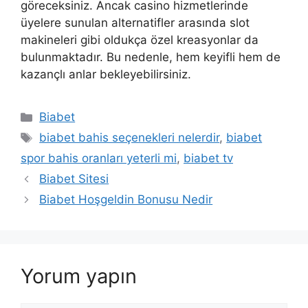
göreceksiniz. Ancak casino hizmetlerinde
üyelere sunulan alternatifler arasında slot
makineleri gibi oldukça özel kreasyonlar da
bulunmaktadır. Bu nedenle, hem keyifli hem de
kazançlı anlar bekleyebilirsiniz.
Kategoriler
Biabet
Etiketler
biabet bahis seçenekleri nelerdir
,
biabet
spor bahis oranları yeterli mi
,
biabet tv
Biabet Sitesi
Biabet Hoşgeldin Bonusu Nedir
Yorum yapın