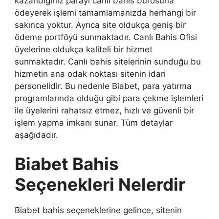
kazandığınız parayı canlı bahis bürosuna
ödeyerek işlemi tamamlamanızda herhangi bir
sakınca yoktur. Ayrıca site oldukça geniş bir
ödeme portföyü sunmaktadır. Canlı Bahis Ofisi
üyelerine oldukça kaliteli bir hizmet
sunmaktadır. Canlı bahis sitelerinin sunduğu bu
hizmetin ana odak noktası sitenin idari
personelidir. Bu nedenle Biabet, para yatırma
programlarında olduğu gibi para çekme işlemleri
ile üyelerini rahatsız etmez, hızlı ve güvenli bir
işlem yapma imkanı sunar. Tüm detaylar
aşağıdadır.
Biabet Bahis
Seçenekleri Nelerdir
Biabet bahis seçeneklerine gelince, sitenin