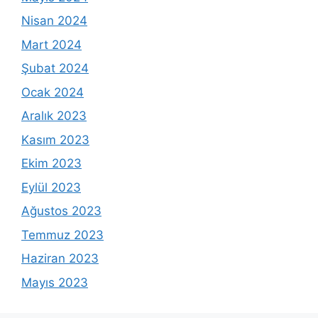
Nisan 2024
Mart 2024
Şubat 2024
Ocak 2024
Aralık 2023
Kasım 2023
Ekim 2023
Eylül 2023
Ağustos 2023
Temmuz 2023
Haziran 2023
Mayıs 2023