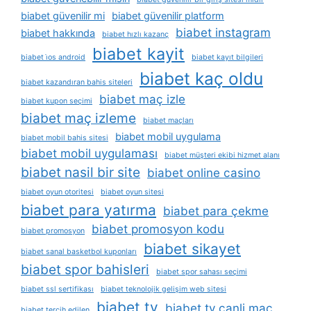
biabet güvenilir mi
biabet güvenilir platform
biabet instagram
biabet hakkında
biabet hızlı kazanç
biabet kayit
biabet i̇os android
biabet kayıt bilgileri
biabet kaç oldu
biabet kazandıran bahis siteleri
biabet maç izle
biabet kupon seçimi
biabet maç izleme
biabet maçları
biabet mobil uygulama
biabet mobil bahis sitesi
biabet mobil uygulaması
biabet müşteri ekibi hizmet alanı
biabet nasil bir site
biabet online casino
biabet oyun otoritesi
biabet oyun sitesi
biabet para yatırma
biabet para çekme
biabet promosyon kodu
biabet promosyon
biabet sikayet
biabet sanal basketbol kuponları
biabet spor bahisleri
biabet spor sahası seçimi
biabet ssl sertifikası
biabet teknolojik gelişim web sitesi
biabet tv
biabet tv canli maç
biabet tercih edilen