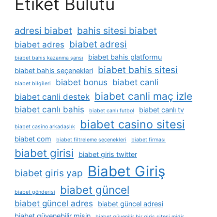
Etiket Bulutu
adresi biabet
bahis sitesi biabet
biabet adresi
biabet adres
biabet bahis platformu
biabet bahis kazanma şansı
biabet bahis sitesi
biabet bahis seçenekleri
biabet bonus
biabet canli
biabet bilgileri
biabet canli maç izle
biabet canli destek
biabet canlı bahis
biabet canlı tv
biabet canlı futbol
biabet casino sitesi
biabet casino arkadaşlık
biabet com
biabet filtreleme seçenekleri
biabet firması
biabet girisi
biabet giris twitter
Biabet Giriş
biabet giris yap
biabet güncel
biabet gönderisi
biabet güncel adres
biabet güncel adresi
biabet güvenebilir misin
biabet güvenilir bir giriş sitesi midir