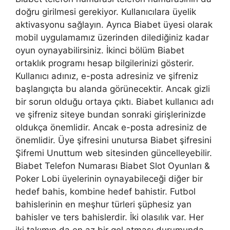
doğru girilmesi gerekiyor. Kullanıcılara üyelik
aktivasyonu sağlayın. Ayrıca Biabet üyesi olarak
mobil uygulamamız üzerinden dilediğiniz kadar
oyun oynayabilirsiniz. İkinci bölüm Biabet
ortaklık programı hesap bilgilerinizi gösterir.
Kullanıcı adınız, e-posta adresiniz ve şifreniz
başlangıçta bu alanda görünecektir. Ancak gizli
bir sorun olduğu ortaya çıktı. Biabet kullanıcı adı
ve şifreniz siteye bundan sonraki girişlerinizde
oldukça önemlidir. Ancak e-posta adresiniz de
önemlidir. Üye şifresini unutursa Biabet şifresini
Şifremi Unuttum web sitesinden güncelleyebilir.
Biabet Telefon Numarası Biabet Slot Oyunları &
Poker Lobi üyelerinin oynayabileceği diğer bir
hedef bahis, kombine hedef bahistir. Futbol
bahislerinin en meşhur türleri şüphesiz yan
bahisler ve ters bahislerdir. İki olasılık var. Her