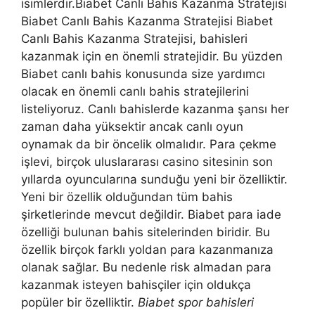
isimlerdir.Biabet Canlı Bahis Kazanma Stratejisi
Biabet Canlı Bahis Kazanma Stratejisi Biabet
Canlı Bahis Kazanma Stratejisi, bahisleri
kazanmak için en önemli stratejidir. Bu yüzden
Biabet canlı bahis konusunda size yardımcı
olacak en önemli canlı bahis stratejilerini
listeliyoruz. Canlı bahislerde kazanma şansı her
zaman daha yüksektir ancak canlı oyun
oynamak da bir öncelik olmalıdır. Para çekme
işlevi, birçok uluslararası casino sitesinin son
yıllarda oyuncularına sunduğu yeni bir özelliktir.
Yeni bir özellik olduğundan tüm bahis
şirketlerinde mevcut değildir. Biabet para iade
özelliği bulunan bahis sitelerinden biridir. Bu
özellik birçok farklı yoldan para kazanmanıza
olanak sağlar. Bu nedenle risk almadan para
kazanmak isteyen bahisçiler için oldukça
popüler bir özelliktir.
Biabet spor bahisleri