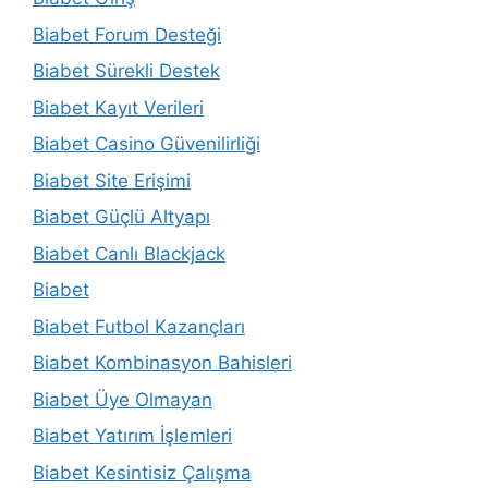
Biabet Forum Desteği
Biabet Sürekli Destek
Biabet Kayıt Verileri
Biabet Casino Güvenilirliği
Biabet Site Erişimi
Biabet Güçlü Altyapı
Biabet Canlı Blackjack
Biabet
Biabet Futbol Kazançları
Biabet Kombinasyon Bahisleri
Biabet Üye Olmayan
Biabet Yatırım İşlemleri
Biabet Kesintisiz Çalışma