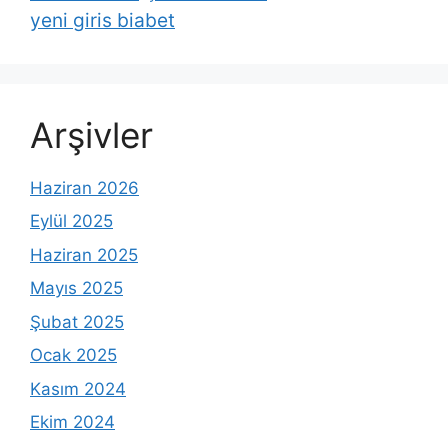
yeni giris biabet
Arşivler
Haziran 2026
Eylül 2025
Haziran 2025
Mayıs 2025
Şubat 2025
Ocak 2025
Kasım 2024
Ekim 2024