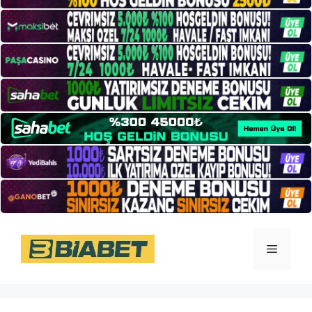
İçeriğe
atla
Menü