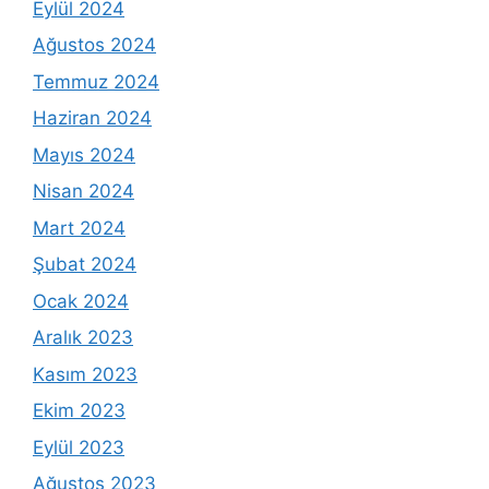
Eylül 2024
Ağustos 2024
Temmuz 2024
Haziran 2024
Mayıs 2024
Nisan 2024
Mart 2024
Şubat 2024
Ocak 2024
Aralık 2023
Kasım 2023
Ekim 2023
Eylül 2023
Ağustos 2023