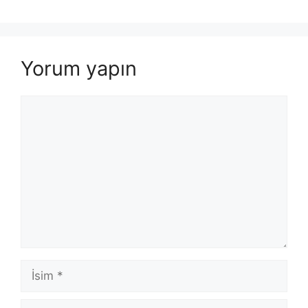
Yorum yapın
Yorum
İsim
E-