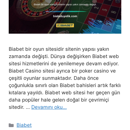
Biabet bir oyun sitesidir sitenin yapısı yakın
zamanda değişti. Dünya değişirken Biabet web
sitesi hizmetlerini de yenilemeye devam ediyor.
Biabet Casino sitesi ayrıca bir poker casino ve
çeşitli oyunlar sunmaktadır. Daha önce
çoğunlukla sınırlı olan Biabet bahisleri artık farklı
kıtalara yayıldı. Biabet web sitesi her geçen gün
daha popüler hale gelen doğal bir çevrimiçi
sitedir. …
Devamını oku…
Kategoriler
Biabet