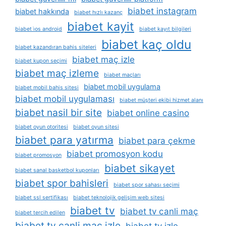
biabet instagram
biabet hakkında
biabet hızlı kazanç
biabet kayit
biabet i̇os android
biabet kayıt bilgileri
biabet kaç oldu
biabet kazandıran bahis siteleri
biabet maç izle
biabet kupon seçimi
biabet maç izleme
biabet maçları
biabet mobil uygulama
biabet mobil bahis sitesi
biabet mobil uygulaması
biabet müşteri ekibi hizmet alanı
biabet nasil bir site
biabet online casino
biabet oyun otoritesi
biabet oyun sitesi
biabet para yatırma
biabet para çekme
biabet promosyon kodu
biabet promosyon
biabet sikayet
biabet sanal basketbol kuponları
biabet spor bahisleri
biabet spor sahası seçimi
biabet ssl sertifikası
biabet teknolojik gelişim web sitesi
biabet tv
biabet tv canli maç
biabet tercih edilen
biabet tv canli maç izle