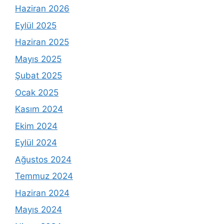
Haziran 2026
Eylül 2025
Haziran 2025
Mayıs 2025
Şubat 2025
Ocak 2025
Kasım 2024
Ekim 2024
Eylül 2024
Ağustos 2024
Temmuz 2024
Haziran 2024
Mayıs 2024