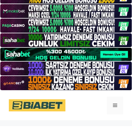
İçeriğe
atla
Menü