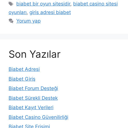
Etiketler
biabet bir oyun sitesidir
,
biabet casino sitesi
oyunları
,
giris adresi biabet
Yorum yap
Son Yazılar
Biabet Adresi
Biabet Giriş
Biabet Forum Desteği
Biabet Sürekli Destek
Biabet Kayıt Verileri
Biabet Casino Güvenilirliği
Biabet Site Erişimi