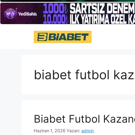
İçeriğe
atla
biabet futbol kaz
Biabet Futbol Kazanç
Haziran 1, 2026
Yazarı:
admin