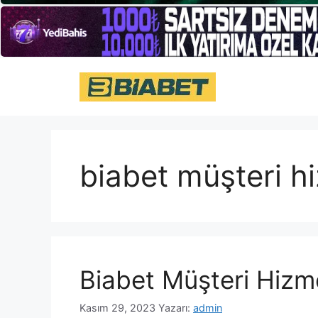
İçeriğe
atla
biabet müşteri hi
Biabet Müşteri Hizme
Kasım 29, 2023
Yazarı:
admin