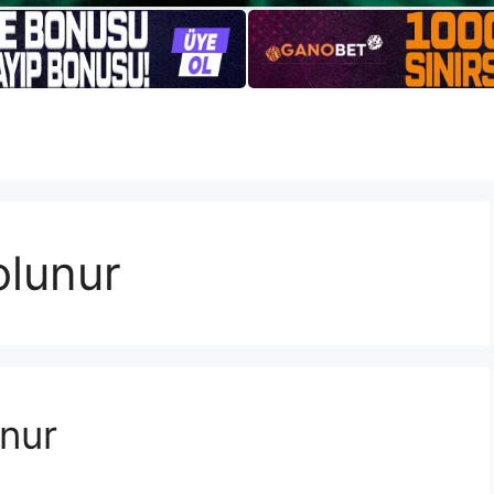
olunur
unur