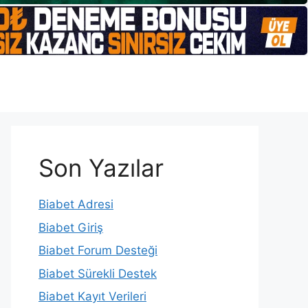
Son Yazılar
Biabet Adresi
Biabet Giriş
Biabet Forum Desteği
Biabet Sürekli Destek
Biabet Kayıt Verileri