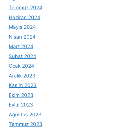
Temmuz 2024
Haziran 2024
Mayıs 2024
Nisan 2024
Mart 2024
Şubat 2024
Ocak 2024
Aralık 2023
Kasım 2023
Ekim 2023
Eylül 2023
Ağustos 2023
Temmuz 2023