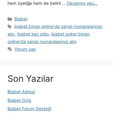
hem üyeliğe hem de belirli …
Devamını oku…
Kategoriler
Biabet
Etiketler
biabet bingo online'da şanslı numaralarınızı
alın
,
biabet kaç oldu
,
biabet poker bingo
online'da şanslı numaralarınızı alın
Yorum yap
Son Yazılar
Biabet Adresi
Biabet Giriş
Biabet Forum Desteği