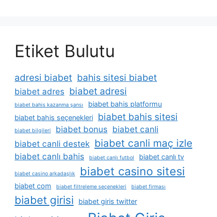
Etiket Bulutu
adresi biabet
bahis sitesi biabet
biabet adresi
biabet adres
biabet bahis platformu
biabet bahis kazanma şansı
biabet bahis sitesi
biabet bahis seçenekleri
biabet bonus
biabet canli
biabet bilgileri
biabet canli maç izle
biabet canli destek
biabet canlı bahis
biabet canlı tv
biabet canlı futbol
biabet casino sitesi
biabet casino arkadaşlık
biabet com
biabet filtreleme seçenekleri
biabet firması
biabet girisi
biabet giris twitter