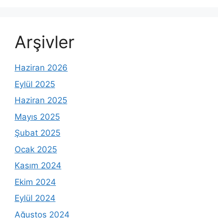
Arşivler
Haziran 2026
Eylül 2025
Haziran 2025
Mayıs 2025
Şubat 2025
Ocak 2025
Kasım 2024
Ekim 2024
Eylül 2024
Ağustos 2024