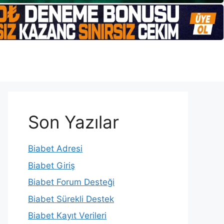
Son Yazılar
Biabet Adresi
Biabet Giriş
Biabet Forum Desteği
Biabet Sürekli Destek
Biabet Kayıt Verileri