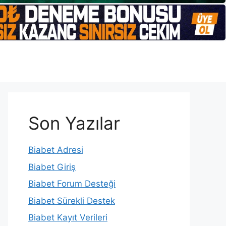
Son Yazılar
Biabet Adresi
Biabet Giriş
Biabet Forum Desteği
Biabet Sürekli Destek
Biabet Kayıt Verileri