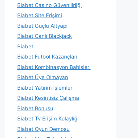
Biabet Casino Güvenilirliği
Biabet Site Erişimi
Biabet Güçlü Altyapı
Biabet Canlı Blackjack
Biabet
Biabet Futbol Kazançları
Biabet Kombinasyon Bahisleri
Biabet Üye Olmayan
Biabet Yatırım İşlemleri
Biabet Kesintisiz Çalışma
Biabet Bonusu
Biabet Tv Erişim Kolaylığı
Biabet Oyun Demosu