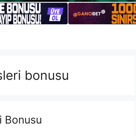
sleri bonusu
ri Bonusu