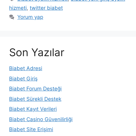
hizmeti
,
twitter biabet
Yorum yap
Son Yazılar
Biabet Adresi
Biabet Giriş
Biabet Forum Desteği
Biabet Sürekli Destek
Biabet Kayıt Verileri
Biabet Casino Güvenilirliği
Biabet Site Erişimi