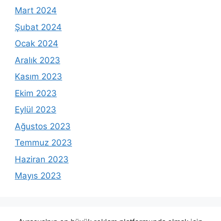
Mart 2024
Şubat 2024
Ocak 2024
Aralık 2023
Kasım 2023
Ekim 2023
Eylül 2023
Ağustos 2023
Temmuz 2023
Haziran 2023
Mayıs 2023