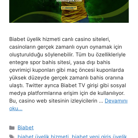
Biabet üyelik hizmeti canlı casino siteleri,
casinoların gerçek zamanlı oyun oynamak için
oluşturulduğu söylenebilir. Tüm bu özellikleriyle
entegre spor bahis sitesi, yasa dışı bahis
çevrimiçi kuponları gibi maç öncesi kuponlarda
yüksek düzeyde gerçek zamanlı bahis oranına
ulaştı. Twitter ayrıca Biabet TV girişi gibi sosyal
medya platformlarına erişim için de kullanılıyor.
Bu, casino web sitesinin izleyicilerin …
Devamını
oku…
Kategoriler
Biabet
Etiketler
biabet üyelik hizmeti
,
biabet yeni giriş üyelik