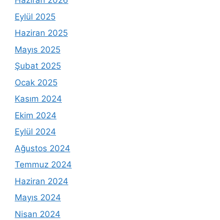
Haziran 2026
Eylül 2025
Haziran 2025
Mayıs 2025
Şubat 2025
Ocak 2025
Kasım 2024
Ekim 2024
Eylül 2024
Ağustos 2024
Temmuz 2024
Haziran 2024
Mayıs 2024
Nisan 2024