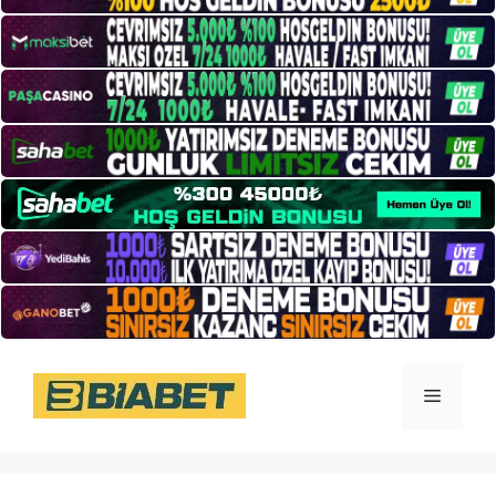
İçeriğe
atla
Menü