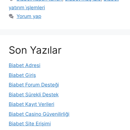
yatırım i̇şlemleri
Yorum yap
Son Yazılar
Biabet Adresi
Biabet Giriş
Biabet Forum Desteği
Biabet Sürekli Destek
Biabet Kayıt Verileri
Biabet Casino Güvenilirliği
Biabet Site Erişimi