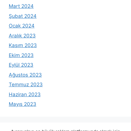
Mart 2024
Şubat 2024
Ocak 2024
Aralık 2023
Kasım 2023
Ekim 2023
Eylül 2023
Ağustos 2023
Temmuz 2023
Haziran 2023
Mayıs 2023