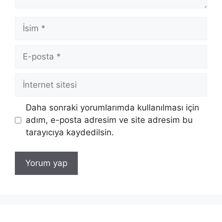
İsim
E-
posta
İnternet
sitesi
Daha sonraki yorumlarımda kullanılması için
adım, e-posta adresim ve site adresim bu
tarayıcıya kaydedilsin.