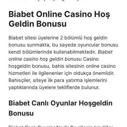
Biabet Online Casino Hoş
Geldin Bonusu
Biabet sitesi üyelerine 2 bölümlü hoş geldin
bonusu sunmakta, bu sayede oyuncular bonusu
kendi bölümlerinde kullanabilmektedir.
Biabet
online casino hoş geldin bonusu
Casino
hoşgeldin bonusu, bahis sitesinin online casino
hizmetleri ile ilgilenenler için oldukça önemlidir.
Bahisçiler, siteye ilk para yatırma işlemlerini
yaptıklarında üyelere tekliflerde bulunur.
Biabet Canlı Oyunlar Hoşgeldin
Bonusu