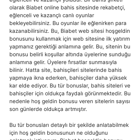
olarak Biabet online bahis sitesinde rekabetçi,
eğlenceli ve kazançlı canlı oyunlar
bekleyebilirsiniz. Bu oyunlar ile eğlenirken para
kazanabilirsiniz. Bu, Biabet web sitesi hoşgeldin
bonusunu kullanmak için web sitesine ilk yatırım
yapmanız gerektiği anlamına gelir. Bu, sitenin bu
bonusu belirli koşullar altında üyelerine sunduğu
anlamına gelir. Üyelere fırsatlar sunmasıyla
bilinir. Hatta site, bahisçileri sitelerinde bahis
yapmaya ikna ederken, bahisçiler daha yüksek
kar elde ediyor. Bu tür bonuslar, bahis siteleri ve
bahisçiler için oldukça faydalı görünmektedir. Bu
nedenle hoş geldin bonusu veren sitelerin sayısı
son günlerde oldukça artmıştır.
Bu tür bonusları detaylı bir şekilde anlatabilmek
için hoş geldin bonusunun ne olduğunu