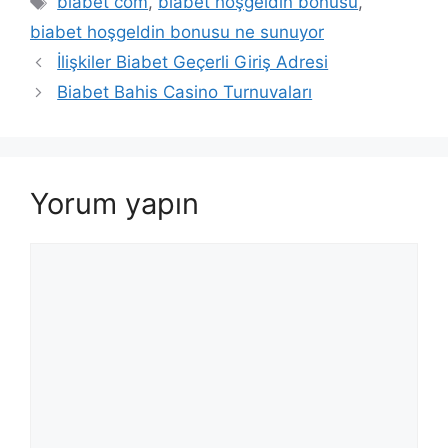
biabet com
,
biabet hoşgeldin bonusu
,
biabet hoşgeldin bonusu ne sunuyor
İlişkiler Biabet Geçerli Giriş Adresi
Biabet Bahis Casino Turnuvaları
Yorum yapın
Yorum