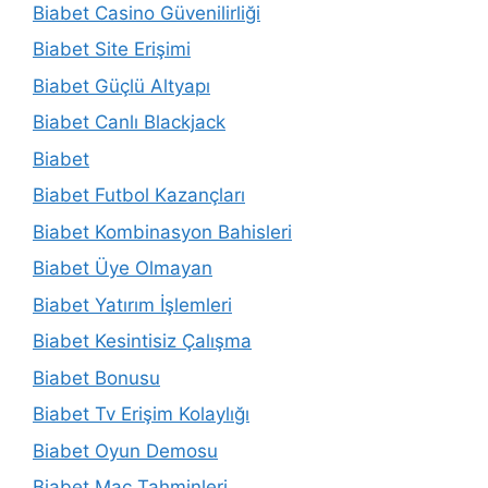
Biabet Casino Güvenilirliği
Biabet Site Erişimi
Biabet Güçlü Altyapı
Biabet Canlı Blackjack
Biabet
Biabet Futbol Kazançları
Biabet Kombinasyon Bahisleri
Biabet Üye Olmayan
Biabet Yatırım İşlemleri
Biabet Kesintisiz Çalışma
Biabet Bonusu
Biabet Tv Erişim Kolaylığı
Biabet Oyun Demosu
Biabet Maç Tahminleri