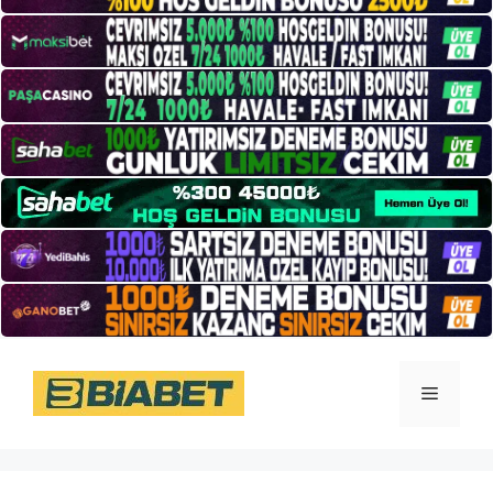
İçeriğe
atla
Menü