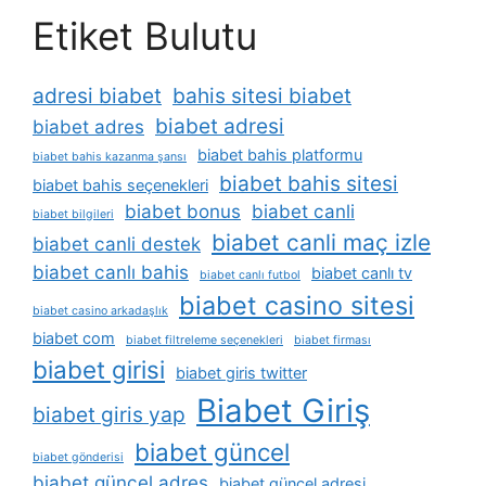
Etiket Bulutu
adresi biabet
bahis sitesi biabet
biabet adresi
biabet adres
biabet bahis platformu
biabet bahis kazanma şansı
biabet bahis sitesi
biabet bahis seçenekleri
biabet bonus
biabet canli
biabet bilgileri
biabet canli maç izle
biabet canli destek
biabet canlı bahis
biabet canlı tv
biabet canlı futbol
biabet casino sitesi
biabet casino arkadaşlık
biabet com
biabet filtreleme seçenekleri
biabet firması
biabet girisi
biabet giris twitter
Biabet Giriş
biabet giris yap
biabet güncel
biabet gönderisi
biabet güncel adres
biabet güncel adresi