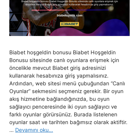
Biabet hoşgeldin bonusu Biabet Hoşgeldin
Bonusu sitesinde canlı oyunlara erişmek için
öncelikle mevcut Biabet giriş adresinizi
kullanarak hesabınıza giriş yapmalısınız.
Ardından, web sitesi menü çubuğundan “Canlı
Oyunlar” sekmesini seçmeniz gerekir. Bir oyun
akış hizmetine bağlandığınızda, bu oyun
sağlayıcı penceresinde iki oyun sağlayıcı ve
farklı oyunlar görürsünüz. Burada listelenen
oyunlar saat ve tarihten bağımsız olarak aktiftir.
…
Devamını oku…