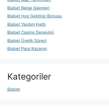
Biabet Belge İşlemleri
Biabet Hoş Geldiniz Bonusu
Biabet Yardım Hattı
Biabet Casino Deneyimi
Biabet Üyelik Süreci
Biabet Para Kazanın
Kategoriler
Biabet